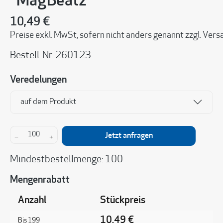
"MagBeatz"
10,49 €
Preise exkl. MwSt, sofern nicht anders genannt zzgl. Ve
Bestell-Nr.
260123
Veredelungen
auf dem Produkt
Produkt Anzahl: Gib den gewünschten Wert ein 
Jetzt anfragen
Mindestbestellmenge: 100
Mengenrabatt
Anzahl
Stückpreis
10,49 €
Bis
199