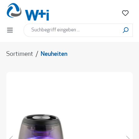
alt springen
Sortiment
/
Neuheiten
Bildergalerie überspringen