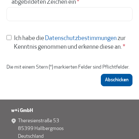
abgebildeten Zeichen ein
*
Ich habe die
Datenschutzbestimmungen
zur
Kenntnis genommen und erkenne diese an.
*
Die mit einem Stern (*) markierten Felder sind Pflichtfelder.
Abschicken
w+i GmbH
Theresienstraße 53
85399 Hallbergmoos
Deutschland