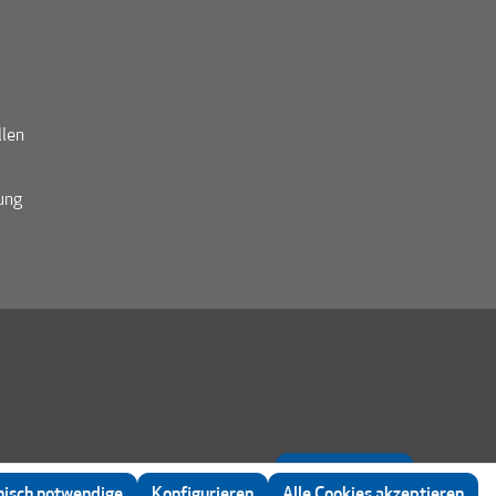
llen
ung
Beratung
nisch notwendige
Konfigurieren
Alle Cookies akzeptieren