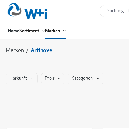
springen
Zur Hauptnavigation springen
Home
Sortiment
Marken
Marken
/
Artihove
Herkunft
Preis
Kategorien