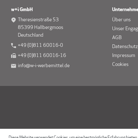
w+i GmbH
Unternehm
Theresienstraße 53
Über uns
85399 Hallbergmoos
Unser Enga
Deutschland
AGB
+49 (0)811 60016-0
Datenschutz
+49 (0)811 60016-16
Impressum
Cookies
info@w-i-werbemittel.de
Diese Website verwendet Cookies, um eine bestmögliche Erfahrung bieten