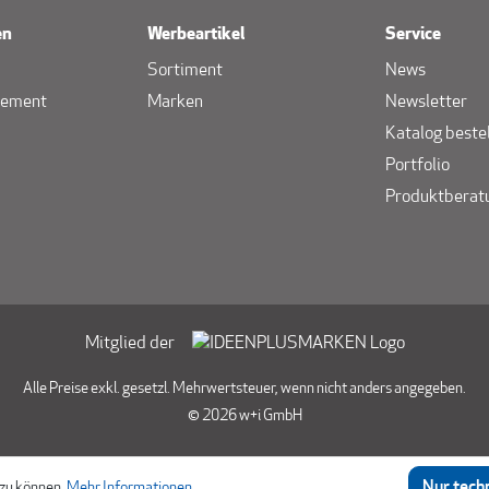
en
Werbeartikel
Service
Sortiment
News
gement
Marken
Newsletter
Katalog beste
Portfolio
Produktberat
Mitglied der
Alle Preise exkl. gesetzl. Mehrwertsteuer, wenn nicht anders angegeben.
© 2026 w+i GmbH
Nur tech
 zu können.
Mehr Informationen ...