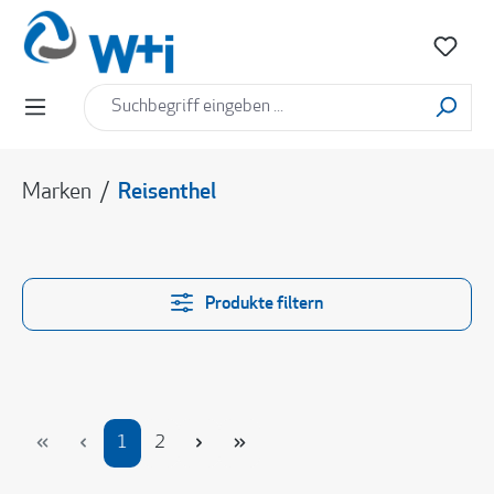
alt springen
Marken
/
Reisenthel
Produkte filtern
Seite
Seite
1
2