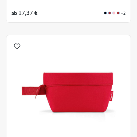
ab
17,37 €
+2