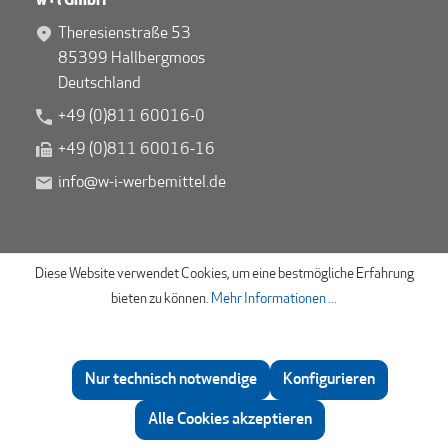
w+i GmbH
Theresienstraße 53
85399 Hallbergmoos
Deutschland
+49 (0)811 60016-0
+49 (0)811 60016-16
info@w-i-werbemittel.de
Unternehmen
Werbeartikel
Diese Website verwendet Cookies, um eine bestmögliche Erfahrung
bieten zu können.
Mehr Informationen ...
Über uns
Sortiment
Unser Engagement
Marken
AGB
Nur technisch notwendige
Konfigurieren
Datenschutz
Beratung
Alle Cookies akzeptieren
Impressum