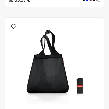
ab
35,97 €
+1