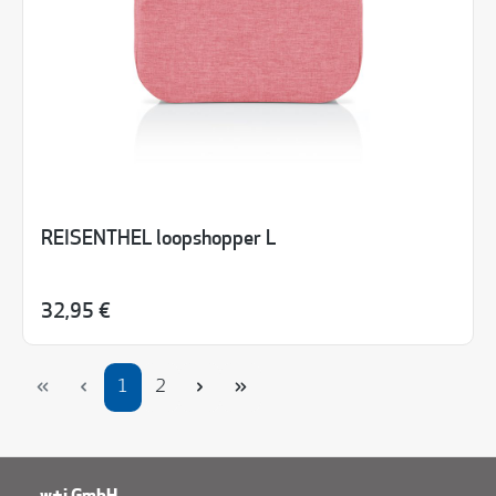
REISENTHEL loopshopper L
32,95 €
Seite
Seite
1
2