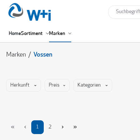
springen
Zur Hauptnavigation springen
Home
Sortiment
Marken
Marken
/
Vossen
Herkunft
Preis
Kategorien
Seite
Seite
1
2